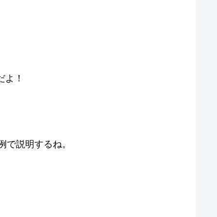
だよ！
例で説明するね。