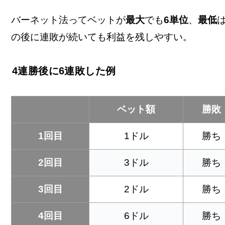
バーネット法ってベットが
最大
でも
6単位
、
最低
の後に連敗が続いても利益を残しやすい。
4連勝後に6連敗した例
ベット額
勝敗
1回目
1ドル
勝ち
2回目
3ドル
勝ち
3回目
2ドル
勝ち
4回目
6ドル
勝ち