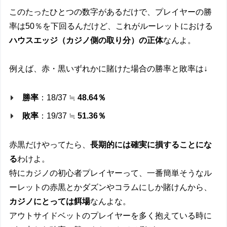
このたったひとつの数字があるだけで、プレイヤーの勝
率は50％を下回るんだけど、これがルーレットにおける
ハウスエッジ（カジノ側の取り分）の正体
なんよ。
例えば、赤・黒いずれかに賭けた場合の勝率と敗率は↓
勝率
：18/37 ≒
48.64％
敗率
：19/37 ≒
51.36％
赤黒だけやってたら、
長期的には確実に損することにな
る
わけよ。
特にカジノの初心者プレイヤーって、一番簡単そうなル
ーレットの赤黒とかダズンやコラムにしか賭けんから、
カジノにとっては餌場
なんよな。
アウトサイドベットのプレイヤーを多く抱えている時に