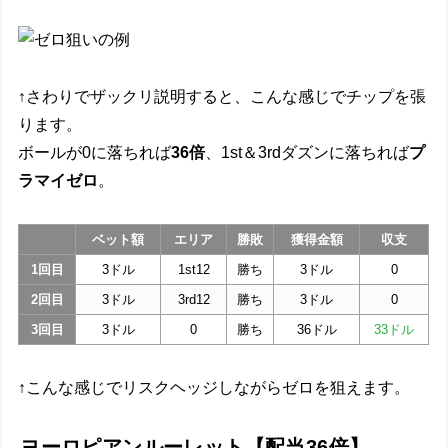
↑さわりでザックリ説明すると、こんな感じでチップを張
ります。
ボールが0に落ちれば
36倍
、1st＆3rdダズンに落ちれば
プ
ラマイゼロ
。
ベット額
エリア
勝敗
獲得金額
収支
1回目
3ドル
1st12
勝ち
3ドル
0
2回目
3ドル
3rd12
勝ち
3ドル
0
3回目
3ドル
0
勝ち
36ドル
33ドル
↑こんな感じでリスクヘッジしながらゼロを狙えます。
ヨーロピアンルーレット【配当36倍】