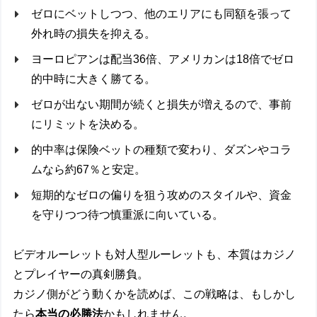
ゼロにベットしつつ、他のエリアにも同額を張って
外れ時の損失を抑える。
ヨーロピアンは配当36倍、アメリカンは18倍でゼロ
的中時に大きく勝てる。
ゼロが出ない期間が続くと損失が増えるので、事前
にリミットを決める。
的中率は保険ベットの種類で変わり、ダズンやコラ
ムなら約67％と安定。
短期的なゼロの偏りを狙う攻めのスタイルや、資金
を守りつつ待つ慎重派に向いている。
ビデオルーレットも対人型ルーレットも、本質はカジノ
とプレイヤーの真剣勝負。
カジノ側がどう動くかを読めば、この戦略は、もしかし
たら
本当の必勝法
かもしれません。