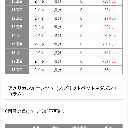
10回目
2ドル
負け
0
-20ドル
11回目
2ドル
負け
0
-22ドル
12回目
2ドル
負け
0
-24ドル
13回目
2ドル
負け
0
-26ドル
14回目
2ドル
負け
0
-28ドル
15回目
2ドル
負け
0
-30ドル
16回目
2ドル
負け
0
-32ドル
17回目
2ドル
負け
0
-34ドル
18回目
2ドル
負け
0
-36ドル
アメリカンルーレット（スプリットベット＋ダズン・
コラム）
6回目の負けでプラ転不可能。