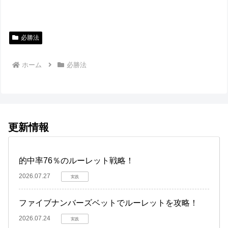
必勝法
ホーム
必勝法
更新情報
的中率76％のルーレット戦略！
2026.07.27
実践
ファイブナンバーズベットでルーレットを攻略！
2026.07.24
実践