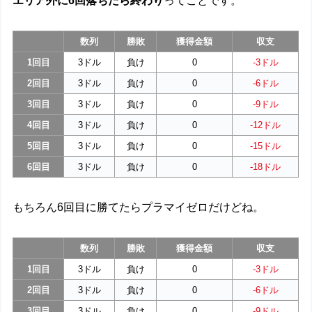
エリア外に6回落ちたら終わり
ってことです。
数列
勝敗
獲得金額
収支
1回目
3ドル
負け
0
-3ドル
2回目
3ドル
負け
0
-6ドル
3回目
3ドル
負け
0
-9ドル
4回目
3ドル
負け
0
-12ドル
5回目
3ドル
負け
0
-15ドル
6回目
3ドル
負け
0
-18ドル
もちろん6回目に勝てたらプラマイゼロだけどね。
数列
勝敗
獲得金額
収支
1回目
3ドル
負け
0
-3ドル
2回目
3ドル
負け
0
-6ドル
3回目
3ドル
負け
0
-9ドル