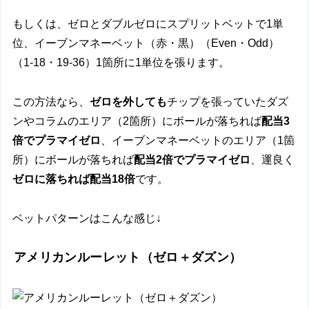
もしくは、ゼロとダブルゼロにスプリットベットで1単
位、イーブンマネーベット（赤・黒）（Even・Odd）
（1-18・19-36）1箇所に1単位を張ります。
この方法なら、
ゼロを外しても
チップを張っていたダズ
ンやコラムのエリア（2箇所）にボールが落ちれば
配当3
倍でプラマイゼロ
、イーブンマネーベットのエリア（1箇
所）にボールが落ちれば
配当2倍でプラマイゼロ
、運良く
ゼロに落ちれば配当18倍
です。
ベットパターンはこんな感じ↓
アメリカンルーレット（ゼロ＋ダズン）