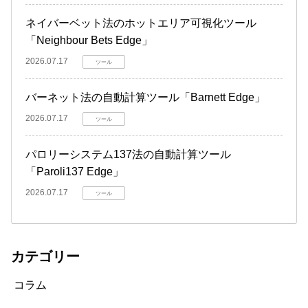
ネイバーベット法のホットエリア可視化ツール
「Neighbour Bets Edge」
2026.07.17
ツール
バーネット法の自動計算ツール「Barnett Edge」
2026.07.17
ツール
パロリーシステム137法の自動計算ツール
「Paroli137 Edge」
2026.07.17
ツール
カテゴリー
コラム