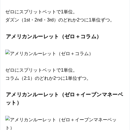
ゼロにスプリットベットで1単位。
ダズン（1st・2nd・3rd）のどれか2つに1単位ずつ。
アメリカンルーレット（ゼロ＋コラム）
ゼロにスプリットベットで1単位。
コラム（2:1）のどれか2つに1単位ずつ。
アメリカンルーレット（ゼロ＋イーブンマネーベ
ット）