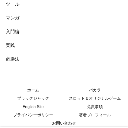
ツール
マンガ
入門編
実践
必勝法
ホーム
バカラ
ブラックジャック
スロット＆オリジナルゲーム
English Site
免責事項
プライバシーポリシー
著者プロフィール
お問い合わせ