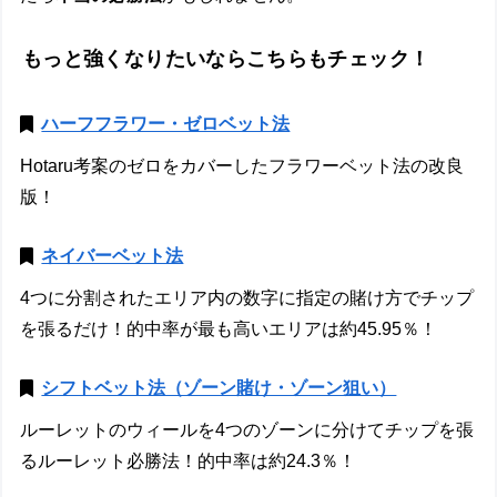
もっと強くなりたいならこちらもチェック！
ハーフフラワー・ゼロベット法
Hotaru考案のゼロをカバーしたフラワーベット法の改良
版！
ネイバーベット法
4つに分割されたエリア内の数字に指定の賭け方でチップ
を張るだけ！的中率が最も高いエリアは約45.95％！
シフトベット法（ゾーン賭け・ゾーン狙い）
ルーレットのウィールを4つのゾーンに分けてチップを張
るルーレット必勝法！的中率は約24.3％！