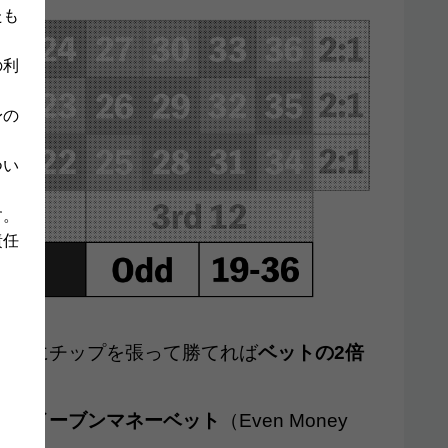
たも
の利
身の
つい
。
す。
責任
」のどれかにチップを張って勝てれば
ベットの2倍
は「
イーブンマネーベット
（Even Money