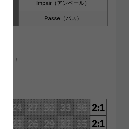
Odd
Impair（アンペール）
9-36
Passe（パス）
ね。
ゃおう！