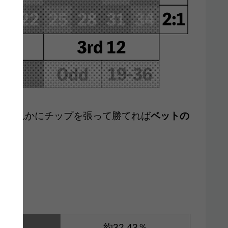
1）」のどれかにチップを張って勝てれば
ベットの
利益。
約32.43％