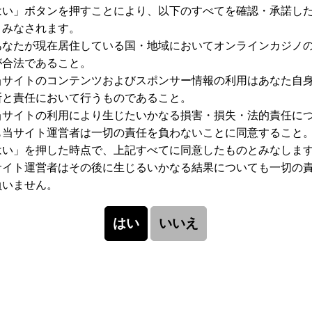
はい」ボタンを押すことにより、以下のすべてを確認・承諾し
とみなされます。
あなたが現在居住している国・地域においてオンラインカジノ
が合法であること。
当サイトのコンテンツおよびスポンサー情報の利用はあなた自
断と責任において行うものであること。
当サイトの利用により生じたいかなる損害・損失・法的責任に
も当サイト運営者は一切の責任を負わないことに同意すること
はい」を押した時点で、上記すべてに同意したものとみなしま
サイト運営者はその後に生じるいかなる結果についても一切の
負いません。
「赤・黒」「Even・Odd」「1-18・19-36
配当が受け取れます！
賭け金と同額の配当だから、このエリアのベット