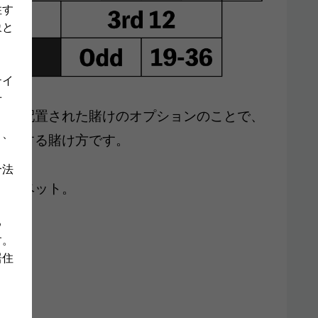
住す
象と
テイ
せ
側
に配置された賭けのオプションのことで、
り、
予想
する賭け方です。
合法
イドベット。
る
。
す。
居住