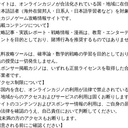
サイトは、オンラインカジノが合法化されている国・地域に在
日本語話者（海外在留邦人・日系人・日本語学習者など）を対
たカジノゲーム攻略情報サイトです。
掲載コンテンツについて】
攻略記事・実践レポート・戦略情報・漫画は、教育・エンター
メントを目的としており、賭博行為を推奨するものではありま
アウトサイドベットは、
ルーレットテーブルの外
。
無料攻略ツールは、確率論・数学的戦略の学習を目的としてお
数字を直接予想するのではなく、
色や範囲などを
銭の授受は一切発生しません。
スポンサー掲載カジノは、いずれも正規ライセンスを取得した
ルーレットの賭け方で一番有名な赤黒もアウトサ
事業者です。
アクセス制限について】
本国内を含む、オンラインカジノの利用が法律で禁止されてい
配当はチップを張る位置によって変わってきます
・地域からのアクセスおよびサービスの利用は固くお断りしま
サイトのコンテンツおよびスポンサー情報の利用は、ご自身の
の法律を確認のうえ、自己責任において判断してください。
2倍配当のエリア
8歳未満の方のアクセスもお断りします。
同意される前にご確認ください】