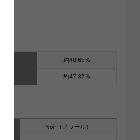
利益。
約48.65％
約47.37％
黒
Noir（ノワール）