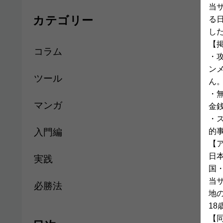
当
カテゴリー
る
し
【
コラム
・
ン
ツール
ん
・
マンガ
金
・
入門編
的
【
日
実践
国
当
必勝法
地
1
【