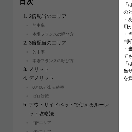
目次
「
の
2倍配当のエリア
・
的中率
用
・
本場フランスの呼び方
判
3倍配当のエリア
・
的中率
て
本場フランスの呼び方
「
メリット
当
デメリット
を
0と00が出る確率
ゼロ対策
アウトサイドベットで使えるルーレ
ット攻略法
2倍エリア
3倍エリア